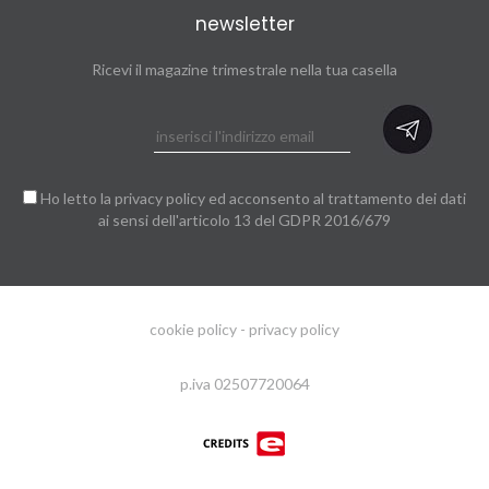
newsletter
Ricevi il magazine trimestrale nella tua casella
Ho letto la
privacy policy
ed acconsento al trattamento dei dati
ai sensi dell'articolo 13 del GDPR 2016/679
cookie policy
-
privacy policy
p.iva 02507720064