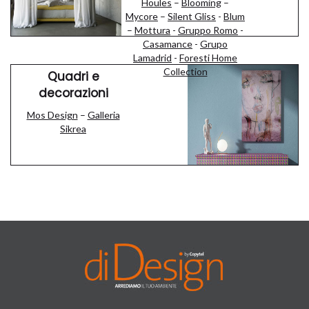
Houles
–
Blooming
–
Mycore
–
Silent Gliss
-
Blum
–
Mottura
-
Gruppo Romo
-
Casamance
-
Grupo
Lamadrid
-
Foresti Home
Collection
Quadri e
decorazioni
Mos Design
–
Galleria
Sikrea