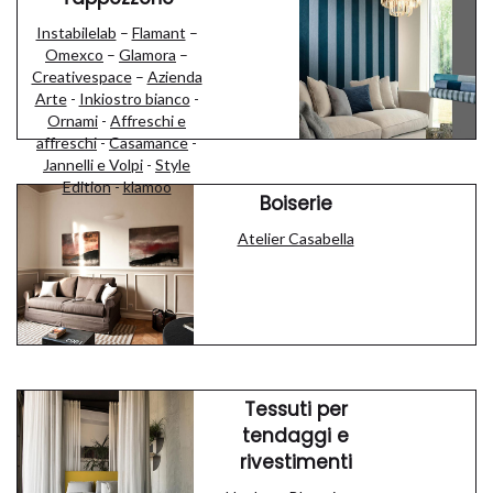
Instabilelab
–
Flamant
–
Omexco
–
Glamora
–
Creativespace
–
Azienda
Arte
-
Inkiostro bianco
-
Ornami
-
Affreschi e
affreschi
-
Casamance
-
Jannelli e Volpi
-
Style
Edition
-
klamoo
Boiserie
Atelier Casabella
Tessuti per
tendaggi e
rivestimenti