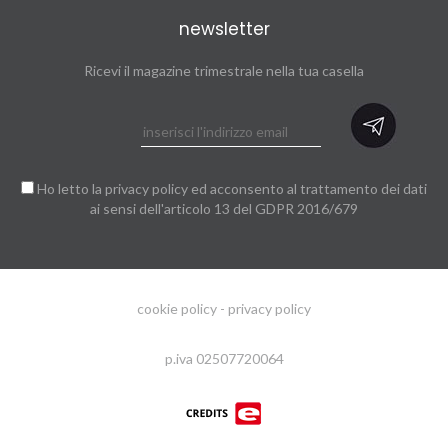
newsletter
Ricevi il magazine trimestrale nella tua casella
Ho letto la
privacy policy
ed acconsento al trattamento dei dati
ai sensi dell'articolo 13 del GDPR 2016/679
cookie policy
-
privacy policy
p.iva 02507720064