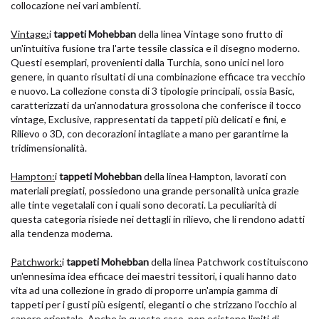
collocazione nei vari ambienti.
Vintage:
i
tappeti Mohebban
della linea Vintage sono frutto di
un'intuitiva fusione tra l'arte tessile classica e il disegno moderno.
Questi esemplari, provenienti dalla Turchia, sono unici nel loro
genere, in quanto risultati di una combinazione efficace tra vecchio
e nuovo. La collezione consta di 3 tipologie principali, ossia Basic,
caratterizzati da un'annodatura grossolona che conferisce il tocco
vintage, Exclusive, rappresentati da tappeti più delicati e fini, e
Rilievo o 3D, con decorazioni intagliate a mano per garantirne la
tridimensionalità.
Hampton:
i
tappeti Mohebban
della linea Hampton, lavorati con
materiali pregiati, possiedono una grande personalità unica grazie
alle tinte vegetalali con i quali sono decorati. La peculiarità di
questa categoria risiede nei dettagli in rilievo, che li rendono adatti
alla tendenza moderna.
Patchwork:
i
tappeti Mohebban
della linea Patchwork costituiscono
un'ennesima idea efficace dei maestri tessitori, i quali hanno dato
vita ad una collezione in grado di proporre un'ampia gamma di
tappeti per i gusti più esigenti, eleganti o che strizzano l'occhio al
sapore orientale. Anche in questo caso, non esistono limiti di