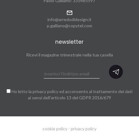
Paolo Galliano:
335485597
info@arredodidesign.it
p.galliano@copytel.com
newsletter
Ricevi il magazine trimestrale nella tua casella
Ho letto la
privacy policy
ed acconsento al trattamento dei dati
ai sensi dell'articolo 13 del GDPR 2016/679
cookie policy
-
privacy policy