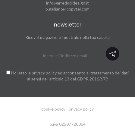
info@arredodidesign.it
p.galliano@copytel.com
newsletter
Ricevi il magazine trimestrale nella tua casella
Ho letto la
privacy policy
ed acconsento al trattamento dei dati
ai sensi dell'articolo 13 del GDPR 2016/679
cookie policy
-
privacy policy
p.iva 02507720064