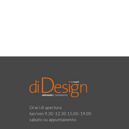
Orari di apertura
lun/ven 9.30-12.30 15.00-19.00
sabato su appuntamento