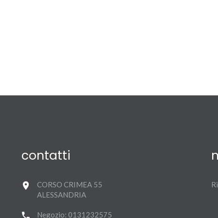
contatti
n
CORSO CRIMEA 55
Ri
ALESSANDRIA
Negozio:
0131232575